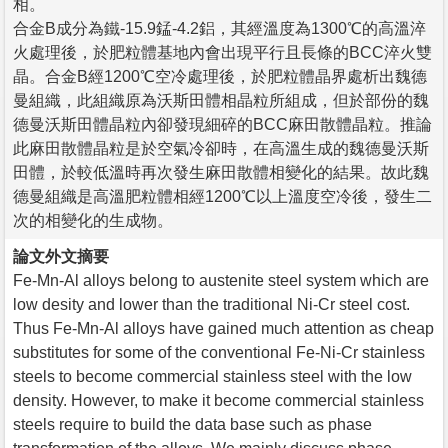
相。
合金B成分為鐵-15.9錳-4.2鋁，其經溫度為1300℃的高溫淬
火處理後，於肥粒體基地內會出現平行且長條的BCC淬火雙
晶。合金B經1200℃空冷處理後，於肥粒體晶界處析出魏德
曼組織，此組織原為沃斯田體相晶粒所組成，但於部份的魏
德曼沃斯田體晶粒內卻發現細碎的BCC麻田散體晶粒。推論
此麻田散體晶粒是於空氣冷卻時，在高溫生成的魏德曼沃斯
田體，於較低溫時再次發生麻田散體相變化的結果。故此魏
德曼組織是高溫肥粒體相經1200℃以上溫度空冷後，發生二
次的相變化的生成物。
論文外文摘要
Fe-Mn-Al alloys belong to austenite steel system which are
low desity and lower than the traditional Ni-Cr steel cost.
Thus Fe-Mn-Al alloys have gained much attention as cheap
substitutes for some of the conventional Fe-Ni-Cr stainless
steels to become commercial stainless steel with the low
density. However, to make it become commercial stainless
steels require to build the data base such as phase