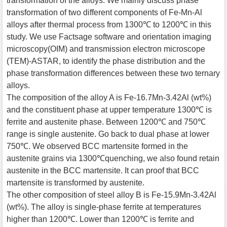
transformation of the alloys. We mainly discuss phase
transformation of two different components of Fe-Mn-Al
alloys after thermal process from 1300℃ to 1200℃ in this
study. We use Factsage software and orientation imaging
microscopy(OIM) and transmission electron microscope
(TEM)-ASTAR, to identify the phase distribution and the
phase transformation differences between these two ternary
alloys.
The composition of the alloy A is Fe-16.7Mn-3.42Al (wt%)
and the constituent phase at upper temperature 1300℃ is
ferrite and austenite phase. Between 1200℃ and 750℃
range is single austenite. Go back to dual phase at lower
750℃. We observed BCC martensite formed in the
austenite grains via 1300℃quenching, we also found retain
austenite in the BCC martensite. It can proof that BCC
martensite is transformed by austenite.
The other composition of steel alloy B is Fe-15.9Mn-3.42Al
(wt%). The alloy is single-phase ferrite at temperatures
higher than 1200℃. Lower than 1200℃ is ferrite and