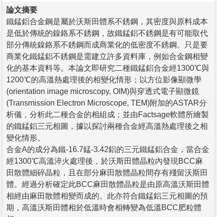
論文摘要
鐵錳鋁合金鋼是屬於沃斯田體系不銹鋼，其密度與原料成本
是低於傳統的鎳鉻系不銹鋼，故鐵錳鋁不銹鋼是有可能取代
部分傳統鎳鉻系不銹鋼而成商業化的低密度不銹鋼。只是要
商業化鐵錳鋁不銹鋼是需建立許多資料庫，例如合金鋼相變
化的基本資料等。本論文即研究二種鐵錳鋁合金經1300℃與
1200℃的高溫熱處理後的相變化情形；以方位影像顯微學
(orientation image microscopy, OIM)與穿透式電子顯微鏡
(Transmission Electron Microscope, TEM)附加的ASTAR分
析儀，分析此二種合金的相組成；並由Factsage軟體所繪製
的鐵錳鋁三元相圖，據以探討兩種合金經高溫熱處理後之相
變化情形。
合金A的成分為鐵-16.7錳-3.42鋁的三元鐵錳鋁合金，當合金
經1300℃高溫淬火處理後，於沃斯田體晶粒內發現BCC麻
田散體細碎晶粒，且在部分麻田散體晶粒間存有殘留沃斯田
體。經過分析確定此BCC麻田散體晶粒是由原高溫沃斯田體
相經由麻田散體相變而成的。此亦符合鐵錳鋁三元相圖的預
期，高溫沃斯田體相於低溫時會相轉變為低溫BCC肥粒體