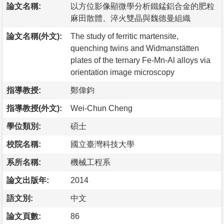
論文名稱:
以方位影像顯微學分析鐵錳鋁合金的肥粒
麻田散體、淬火雙晶與魏德曼組織
論文名稱(外文):
The study of ferritic martensite,
quenching twins and Widmanstätten
plates of the ternary Fe-Mn-Al alloys via
orientation image microscopy
指導教授:
鄭偉鈞
指導教授(外文):
Wei-Chun Cheng
學位類別:
碩士
校院名稱:
國立臺灣科技大學
系所名稱:
機械工程系
論文出版年:
2014
語文別:
中文
論文頁數:
86