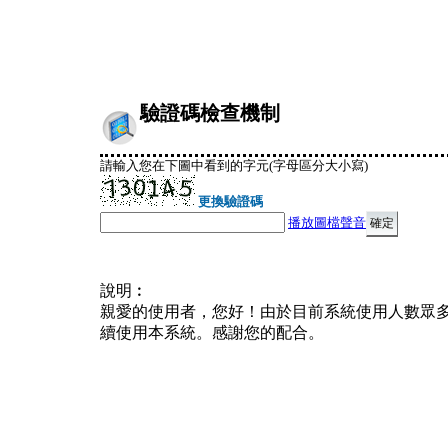
驗證碼檢查機制
請輸入您在下圖中看到的字元(字母區分大小寫)
更換驗證碼
播放圖檔聲音
說明︰
親愛的使用者，您好！由於目前系統使用人數眾
續使用本系統。感謝您的配合。