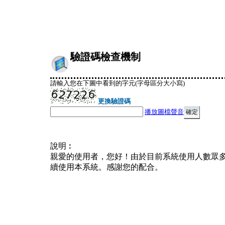
驗證碼檢查機制
請輸入您在下圖中看到的字元(字母區分大小寫)
更換驗證碼
播放圖檔聲音
說明︰
親愛的使用者，您好！由於目前系統使用人數眾
續使用本系統。感謝您的配合。