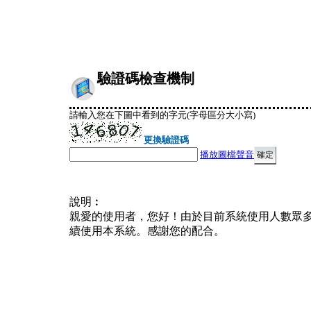
驗證碼檢查機制
請輸入您在下圖中看到的字元(字母區分大小寫)
更換驗證碼
播放圖檔聲音
說明︰
親愛的使用者，您好！由於目前系統使用人數眾
續使用本系統。感謝您的配合。