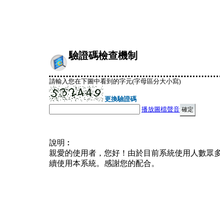
驗證碼檢查機制
請輸入您在下圖中看到的字元(字母區分大小寫)
更換驗證碼
播放圖檔聲音
說明︰
親愛的使用者，您好！由於目前系統使用人數眾
續使用本系統。感謝您的配合。