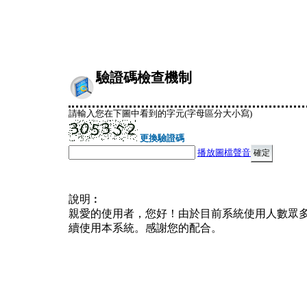
驗證碼檢查機制
請輸入您在下圖中看到的字元(字母區分大小寫)
更換驗證碼
播放圖檔聲音
說明︰
親愛的使用者，您好！由於目前系統使用人數眾
續使用本系統。感謝您的配合。