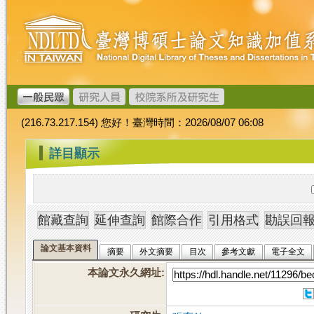
跳
臺
到
灣
主
博
要
碩
內
士
容
論
文
(216.73.217.154) 您好！臺灣時間：2026/08/07 06:08
加
值
:::
詳目顯示
系
統
論文基本資料
摘要
外文摘要
目次
參考文獻
電子全文
本論文永久網址
: