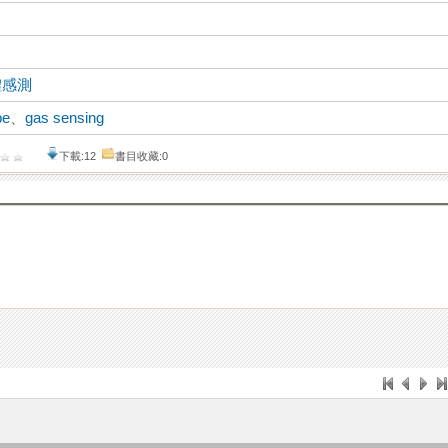
體感測
pe
、
gas sensing
下載:12
書目收藏:0