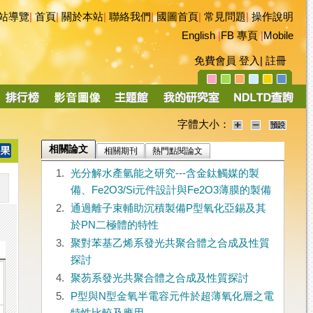
站導覽
|
首頁
|
關於本站
|
聯絡我們
|
國圖首頁
|
常見問題
|
操作說明
English
|
FB 專頁
|
Mobile
免費會員
登入
|
註冊
字體大小：
相關論文
相關期刊
熱門點閱論文
1.
光分解水產氫能之研究---含金鈦觸媒的製
備、Fe2O3/Si元件設計與Fe2O3薄膜的製備
2.
通過離子束輔助沉積製備P型氧化亞錫及其
於PN二極體的特性
3.
聚對苯基乙烯系發光共聚合體之合成及性質
探討
4.
聚芴系發光共聚合體之合成及性質探討
5.
P型與N型金氧半電容元件於超薄氧化層之電