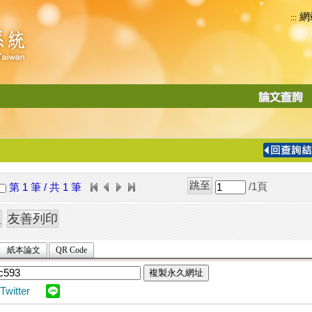
網
:::
功
能
切
換
導
覽
/1
頁
第 1 筆 / 共 1 筆
列
紙本論文
QR Code
複製永久網址
Twitter