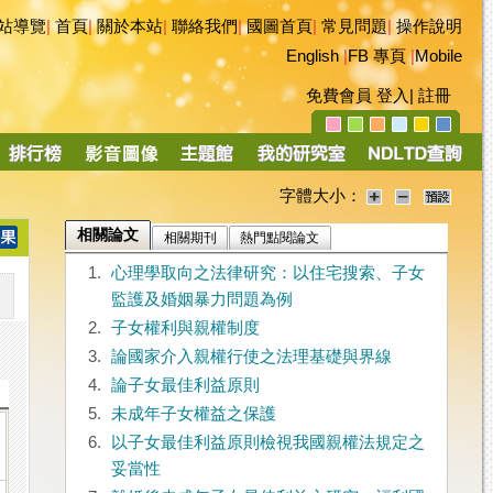
站導覽
|
首頁
|
關於本站
|
聯絡我們
|
國圖首頁
|
常見問題
|
操作說明
English
|
FB 專頁
|
Mobile
免費會員
登入
|
註冊
字體大小：
相關論文
相關期刊
熱門點閱論文
1.
心理學取向之法律研究：以住宅搜索、子女
監護及婚姻暴力問題為例
2.
子女權利與親權制度
3.
論國家介入親權行使之法理基礎與界線
4.
論子女最佳利益原則
5.
未成年子女權益之保護
6.
以子女最佳利益原則檢視我國親權法規定之
妥當性