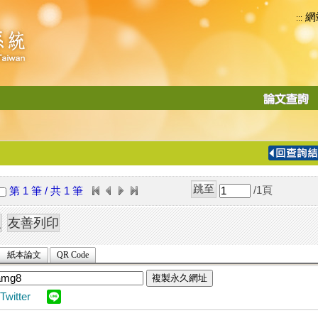
網
:::
功
能
切
換
導
覽
/1
頁
第 1 筆 / 共 1 筆
列
紙本論文
QR Code
複製永久網址
Twitter