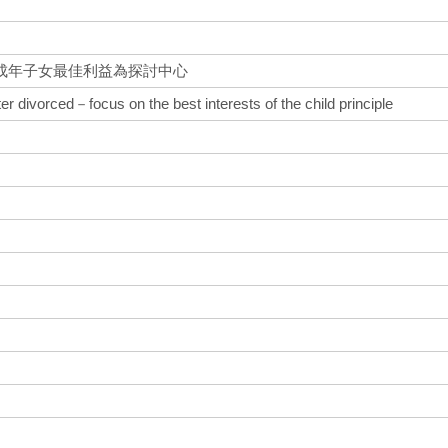
成年子女最佳利益為探討中心
ter divorced－focus on the best interests of the child principle