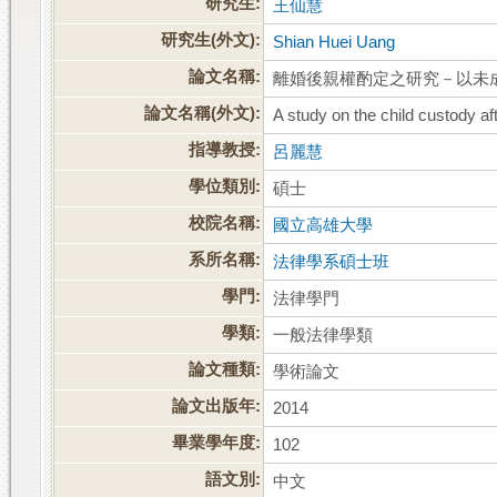
研究生:
王仙慧
研究生(外文):
Shian Huei Uang
論文名稱:
離婚後親權酌定之研究－以未
論文名稱(外文):
A study on the child custody af
指導教授:
呂麗慧
學位類別:
碩士
校院名稱:
國立高雄大學
系所名稱:
法律學系碩士班
學門:
法律學門
學類:
一般法律學類
論文種類:
學術論文
論文出版年:
2014
畢業學年度:
102
語文別:
中文