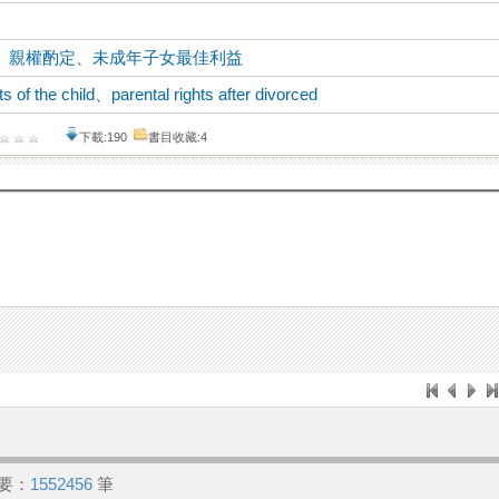
、
親權酌定
、
未成年子女最佳利益
ts of the child
、
parental rights after divorced
下載:190
書目收藏:4
要：
1552456
筆