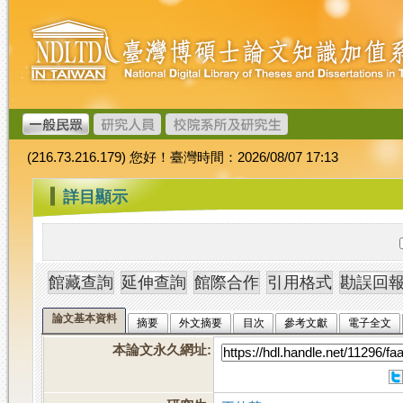
跳
臺
到
灣
主
博
要
碩
內
士
容
論
文
(216.73.216.179) 您好！臺灣時間：2026/08/07 17:13
加
值
:::
詳目顯示
系
統
論文基本資料
摘要
外文摘要
目次
參考文獻
電子全文
本論文永久網址
: