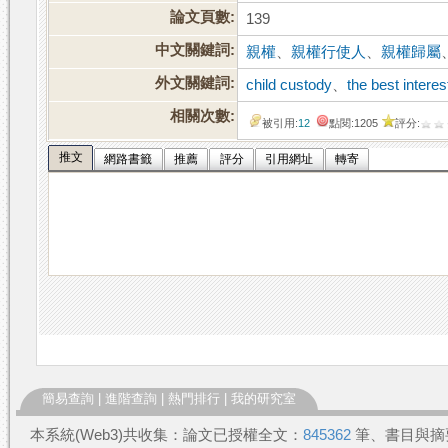
論文頁數:
139
中文關鍵詞:
親權
、
親權行使人
、
親權歸屬
外文關鍵詞:
child custody
、
the best interes
相關次數:
被引用:
12
點閱:1205
評分:
推文
網路書籤
推薦
評分
引用網址
轉寄
簡易查詢
|
進階查詢
|
熱門排行
|
我的研究室
本系統(Web3)共收集：論文已授權全文：
845362
筆、書目與摘