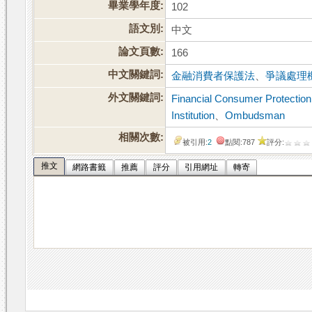
畢業學年度:
102
語文別:
中文
論文頁數:
166
中文關鍵詞:
金融消費者保護法
、
爭議處理
外文關鍵詞:
Financial Consumer Protection
Institution
、
Ombudsman
相關次數:
被引用:
2
點閱:787
評分:
推文
網路書籤
推薦
評分
引用網址
轉寄