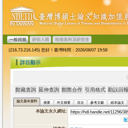
跳
臺
到
灣
主
博
要
碩
內
士
容
論
文
(216.73.216.145) 您好！臺灣時間：2026/08/07 19:58
加
值
:::
詳目顯示
系
統
論文基本資料
摘要
外文摘要
目次
參考文獻
紙本論文
本論文永久網址
: