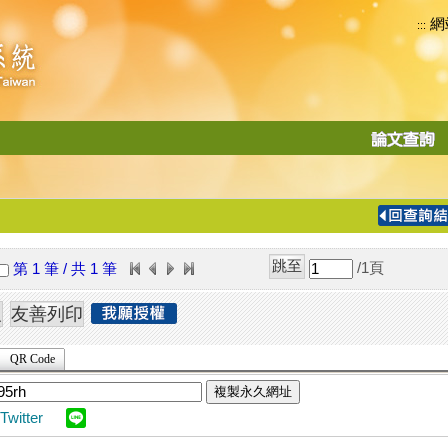
網
:::
功
能
切
換
導
覽
/1
頁
第 1 筆 / 共 1 筆
列
QR Code
複製永久網址
Twitter