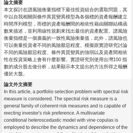
論文摘要
本文探討在譜風險衡量指標下最佳投資組合的選取問題，其
中以自我相關與條件異質變異模型為各個標的資產報酬建立
時間序列模型，而標的資產報酬間的相依性藉由關聯結構函
數來描述，並利用線性規劃來找出最佳的資產配置。譜風險
衡量指標是一個廣義的一致性風險衡量值，此外，譜風險也
可以衡量投資者不同的風險厭惡程度。模擬跟實證研究討論
不同的風險厭惡程度、條件異質變異的強弱以及資產間相依
性在投資策略上會有什麼影響。實證研究則使用台灣100 指
數的成分股去做分析，結果顯示本文提出的方法所得之報酬
優於大盤。
論文外文摘要
In this article, a portfolio selection problem with spectral risk
measure is considered. The spectral risk measure is a
general family of coherent risk measures and is capable of
reecting investor's risk preference. A multivariate
conditional heteroscedastic model with vine copulas is
employed to describe the dynamics and dependence of the