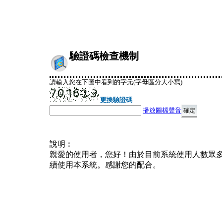
驗證碼檢查機制
請輸入您在下圖中看到的字元(字母區分大小寫)
更換驗證碼
播放圖檔聲音
說明︰
親愛的使用者，您好！由於目前系統使用人數眾
續使用本系統。感謝您的配合。