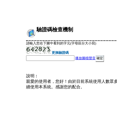
驗證碼檢查機制
請輸入您在下圖中看到的字元(字母區分大小寫)
更換驗證碼
播放圖檔聲音
說明︰
親愛的使用者，您好！由於目前系統使用人數眾
續使用本系統。感謝您的配合。