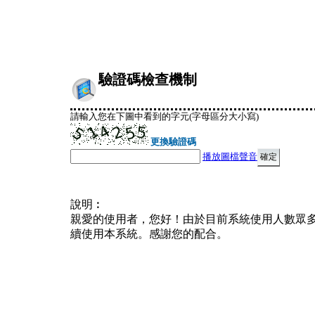
驗證碼檢查機制
請輸入您在下圖中看到的字元(字母區分大小寫)
更換驗證碼
播放圖檔聲音
說明︰
親愛的使用者，您好！由於目前系統使用人數眾
續使用本系統。感謝您的配合。