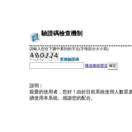
驗證碼檢查機制
請輸入您在下圖中看到的字元(字母區分大小寫)
更換驗證碼
播放圖檔聲音
說明︰
親愛的使用者，您好！由於目前系統使用人數眾
續使用本系統。感謝您的配合。