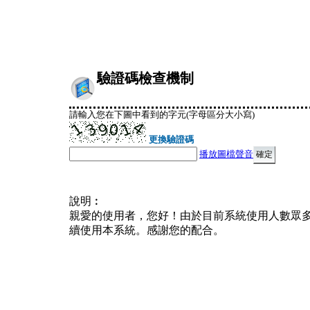
驗證碼檢查機制
請輸入您在下圖中看到的字元(字母區分大小寫)
更換驗證碼
播放圖檔聲音
說明︰
親愛的使用者，您好！由於目前系統使用人數眾
續使用本系統。感謝您的配合。