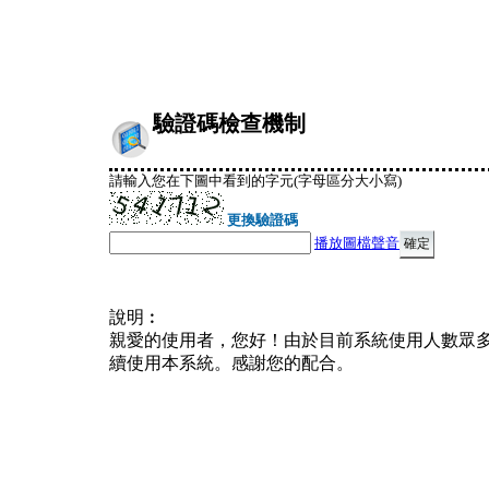
驗證碼檢查機制
請輸入您在下圖中看到的字元(字母區分大小寫)
更換驗證碼
播放圖檔聲音
說明︰
親愛的使用者，您好！由於目前系統使用人數眾
續使用本系統。感謝您的配合。