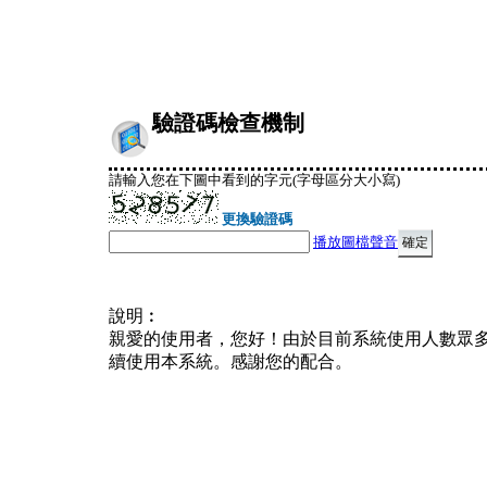
驗證碼檢查機制
請輸入您在下圖中看到的字元(字母區分大小寫)
更換驗證碼
播放圖檔聲音
說明︰
親愛的使用者，您好！由於目前系統使用人數眾
續使用本系統。感謝您的配合。