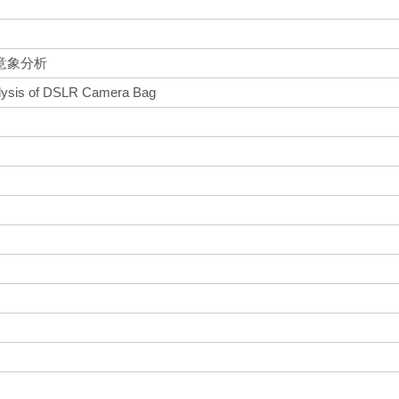
意象分析
lysis of DSLR Camera Bag