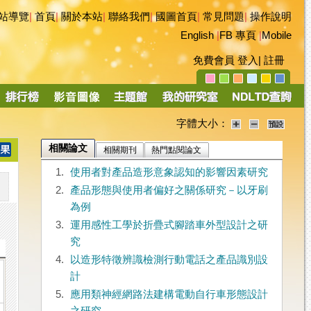
站導覽
|
首頁
|
關於本站
|
聯絡我們
|
國圖首頁
|
常見問題
|
操作說明
English
|
FB 專頁
|
Mobile
免費會員
登入
|
註冊
字體大小：
相關論文
相關期刊
熱門點閱論文
1.
使用者對產品造形意象認知的影響因素研究
2.
產品形態與使用者偏好之關係研究－以牙刷
為例
3.
運用感性工學於折疊式腳踏車外型設計之研
究
4.
以造形特徵辨識檢測行動電話之產品識別設
計
5.
應用類神經網路法建構電動自行車形態設計