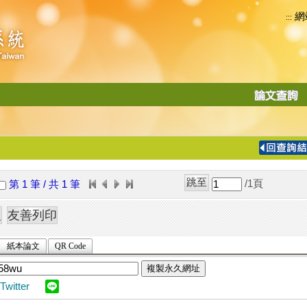
網
:::
功
能
切
換
導
覽
/1
頁
第 1 筆 / 共 1 筆
列
紙本論文
QR Code
複製永久網址
Twitter