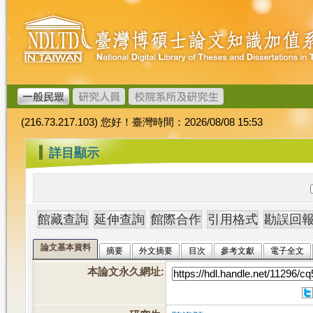
跳
臺
到
灣
主
博
要
碩
內
士
容
論
文
(216.73.217.103) 您好！臺灣時間：2026/08/08 15:53
加
值
:::
詳目顯示
系
統
論文基本資料
摘要
外文摘要
目次
參考文獻
電子全文
本論文永久網址
: