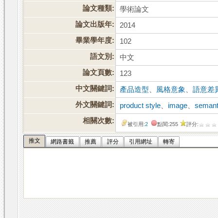
論文種類:
學術論文
論文出版年:
2014
畢業學年度:
102
語文別:
中文
論文頁數:
123
中文關鍵詞:
產品造型
、
風格意象
、
語意差
外文關鍵詞:
product style
、
image
、
semanti
相關次數:
被引用:
2
點閱:255
評分:
推文
網路書籤
推薦
評分
引用網址
轉寄