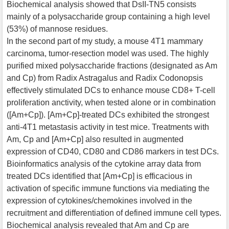
Biochemical analysis showed that DsII-TN5 consists
mainly of a polysaccharide group containing a high level
(53%) of mannose residues.
In the second part of my study, a mouse 4T1 mammary
carcinoma, tumor-resection model was used. The highly
purified mixed polysaccharide fractions (designated as Am
and Cp) from Radix Astragalus and Radix Codonopsis
effectively stimulated DCs to enhance mouse CD8+ T-cell
proliferation anctivity, when tested alone or in combination
([Am+Cp]). [Am+Cp]-treated DCs exhibited the strongest
anti-4T1 metastasis activity in test mice. Treatments with
Am, Cp and [Am+Cp] also resulted in augmented
expression of CD40, CD80 and CD86 markers in test DCs.
Bioinformatics analysis of the cytokine array data from
treated DCs identified that [Am+Cp] is efficacious in
activation of specific immune functions via mediating the
expression of cytokines/chemokines involved in the
recruitment and differentiation of defined immune cell types.
Biochemical analysis revealed that Am and Cp are