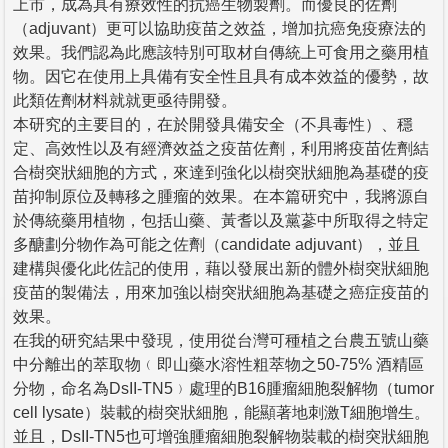
上市，成為具有療效性的抗癌生物製劑。而優良的佐劑
（adjuvant）更可以協助疫苗之效益，增加抗癌免疫療法的
效果。我們認為此應該特別可取材自傳統上可食用之藥用植
物。因它在使用上具備有安全性且具有成本效益的優勢，故
此類佐劑材料就就更亟待開發。
本研究的主要目的，在於開發具備安全（不具毒性）、穩
定、高效性以及有經濟效益之疫苗佐劑，利用將疫苗佐劑結
合樹突狀細胞的方式，來達到強化以樹突狀細胞為基礎的疫
苗抑制原位及轉移之腫瘤的效果。在本篇研究中，我將源自
於傳統藥用植物，包括山藥、黃耆以及黨蔘中所取得之特定
多醣劃分物作為可能之佐劑（candidate adjuvant），並且
建構與優化此佐記的使用，藉以發展出新的體外樹突狀細胞
疫苗的製備法，用來加強以樹突狀細胞為基礎之癌症疫苗的
效果。
在我的研究結果中發現，使用從台灣可種植之台農五號山藥
中分離出的萃取物﹙即山藥水溶性粗萃物之50-75% 酒精區
分物，命名為DsII-TN5﹚處理的B16腫瘤細胞裂解物（tumor
cell lysate）裝載的樹突狀細胞，能顯著地刺激T細胞增生。
並且，DsII-TN5也可增強腫瘤細胞裂解物裝載的樹突狀細胞