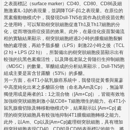
之表面標記（surface marker）CD40、CD80、CD86及細
胞激素IL-1β的表現量，並調降TGF-β1之表現量。在原位的
黑素瘤動物模式中，我發現DsII-TN5在當作為抗癌疫苗佐劑
之使用時，可以幫助樹突狀細胞促進Th1及Th17細胞的分
化，從而增強癌症疫苗的效果。此外，在最佳化疫苗製備流
程的實驗結果顯示，樹突狀細胞經過2小時的腫瘤細胞裂解
物的處理後，再給予脂多醣（LPS）刺激22小時之後（TCL
(2 h) + LPS (22 h)），所製備出的樹突狀細胞疫苗顯示出有
較強的抗黑色素瘤活性，以及降低老鼠之骨隨衍生抑制細胞
（MDSC）的數量。單醣組成的分析結果顯示，DsII-TN5的
組成主要是富含甘露醣（53%）的多醣。
另一方面，在4T1小鼠乳腺癌系統中，我發現從黃耆與黨蔘
中高度純化出來之多醣區分物（命名為Am及Cp），無論單
獨使用或是兩者的1：1之混合物（[Am+Cp]），皆能有效地
加強樹突狀細胞刺激小鼠CD8+ T細胞增生的能力。在4T1小
鼠乳腺瘤切除及轉移動物模式中，結果顯示以 [Am+Cp] 處
理的樹突狀細胞具有較強地抑制4T1腫瘤細胞轉移之能力。
此外，以Am、Cp以及[Am+Cp]處理樹突狀細胞，具有增加
樹突狀細胞表現CD40、CD80及CD86表面標記的能力。將