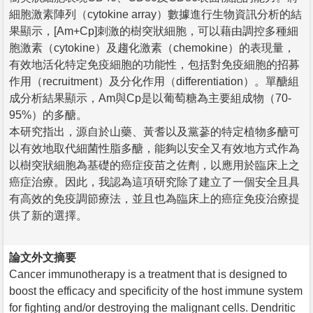
細胞激素陣列（cytokine array）數據進行生物資訊分析的結
果顯示，[Am+Cp]刺激的樹突狀細胞，可以藉由調控多種細
胞激素（cytokine）及趨化激素（chemokine）的表現量，
有效地活化特定免疫細胞的功能性，包括對免疫細胞的招募
作用（recruitment）及分化作用（differentiation）。單醣組
成分析結果顯示，Am與Cp是以葡萄糖為主要組成物（70-
95%）的多醣。
本研究指出，源自於山藥、黃耆以及黨蔘的特定植物多醣可
以有效地取代細菌性脂多醣，能夠以安全又有效地方式作為
以樹突狀細胞為基礎的癌症疫苗之佐劑，以應用於臨床上之
癌症治療。因此，我認為這項研究除了建立了一個安全且具
有高效的免疫調節療法，並且也為臨床上的癌症免疫治療提
供了新的選擇。
論文外文摘要
Cancer immunotherapy is a treatment that is designed to
boost the efficacy and specificity of the host immune system
for fighting and/or destroying the malignant cells. Dendritic