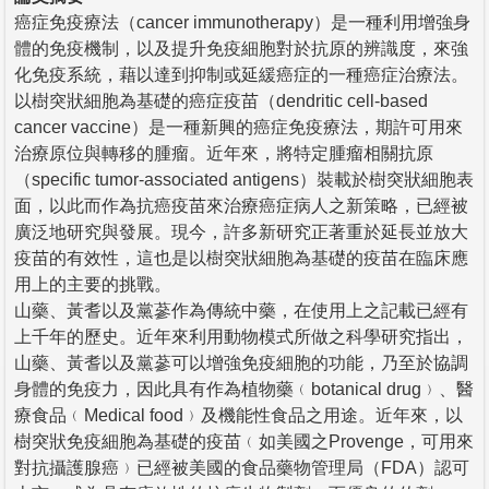
癌症免疫療法（cancer immunotherapy）是一種利用增強身
體的免疫機制，以及提升免疫細胞對於抗原的辨識度，來強
化免疫系統，藉以達到抑制或延緩癌症的一種癌症治療法。
以樹突狀細胞為基礎的癌症疫苗（dendritic cell-based
cancer vaccine）是一種新興的癌症免疫療法，期許可用來
治療原位與轉移的腫瘤。近年來，將特定腫瘤相關抗原
（specific tumor-associated antigens）裝載於樹突狀細胞表
面，以此而作為抗癌疫苗來治療癌症病人之新策略，已經被
廣泛地研究與發展。現今，許多新研究正著重於延長並放大
疫苗的有效性，這也是以樹突狀細胞為基礎的疫苗在臨床應
用上的主要的挑戰。
山藥、黃耆以及黨蔘作為傳統中藥，在使用上之記載已經有
上千年的歷史。近年來利用動物模式所做之科學研究指出，
山藥、黃耆以及黨蔘可以增強免疫細胞的功能，乃至於協調
身體的免疫力，因此具有作為植物藥﹙botanical drug﹚、醫
療食品﹙Medical food﹚及機能性食品之用途。近年來，以
樹突狀免疫細胞為基礎的疫苗﹙如美國之Provenge，可用來
對抗攝護腺癌﹚已經被美國的食品藥物管理局（FDA）認可