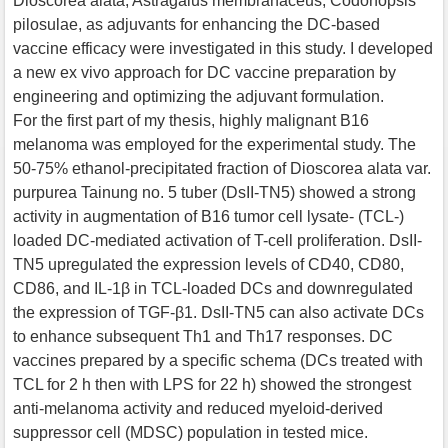
Dioscorea alata, Astragalus membranaceus, Codonopsis
pilosulae, as adjuvants for enhancing the DC-based
vaccine efficacy were investigated in this study. I developed
a new ex vivo approach for DC vaccine preparation by
engineering and optimizing the adjuvant formulation.
For the first part of my thesis, highly malignant B16
melanoma was employed for the experimental study. The
50-75% ethanol-precipitated fraction of Dioscorea alata var.
purpurea Tainung no. 5 tuber (DsII-TN5) showed a strong
activity in augmentation of B16 tumor cell lysate- (TCL-)
loaded DC-mediated activation of T-cell proliferation. DsII-
TN5 upregulated the expression levels of CD40, CD80,
CD86, and IL-1β in TCL-loaded DCs and downregulated
the expression of TGF-β1. DsII-TN5 can also activate DCs
to enhance subsequent Th1 and Th17 responses. DC
vaccines prepared by a specific schema (DCs treated with
TCL for 2 h then with LPS for 22 h) showed the strongest
anti-melanoma activity and reduced myeloid-derived
suppressor cell (MDSC) population in tested mice.