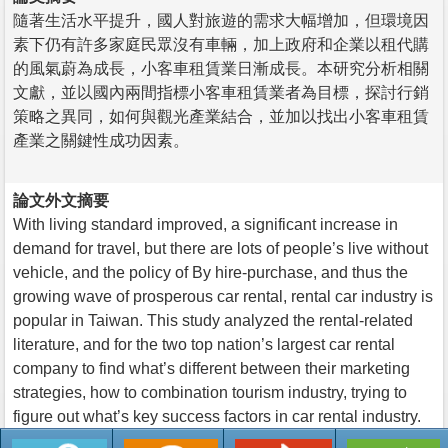
隨著生活水平提升，國人對旅遊的需求大幅增加，但環境因
素下仍有許多家庭民眾沒有車輛，加上政府和企業以租代購
的風氣蔚為成長，小客車租賃業日漸成長。本研究分析相關
文獻，並以國內兩間指標小客車租賃業者為目標，探討行銷
策略之異同，如何與觀光產業結合，並加以找出小客車租賃
產業之關鍵性成功因素。
論文外文摘要
With living standard improved, a significant increase in
demand for travel, but there are lots of people’s live without
vehicle, and the policy of By hire-purchase, and thus the
growing wave of prosperous car rental, rental car industry is
popular in Taiwan. This study analyzed the rental-related
literature, and for the two top nation’s largest car rental
company to find what’s different between their marketing
strategies, how to combination tourism industry, trying to
figure out what’s key success factors in car rental industry.