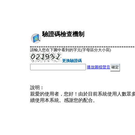
驗證碼檢查機制
請輸入您在下圖中看到的字元(字母區分大小寫)
更換驗證碼
播放圖檔聲音
說明︰
親愛的使用者，您好！由於目前系統使用人數眾
續使用本系統。感謝您的配合。