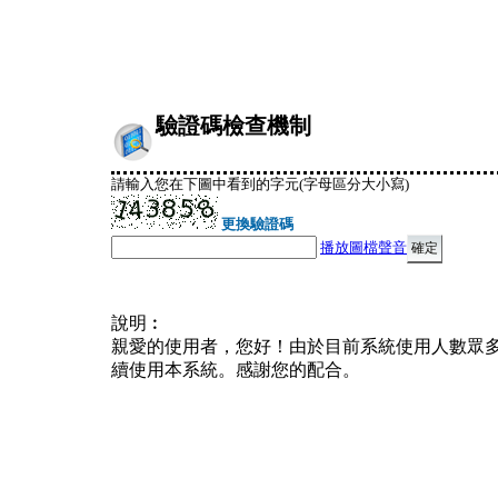
驗證碼檢查機制
請輸入您在下圖中看到的字元(字母區分大小寫)
更換驗證碼
播放圖檔聲音
說明︰
親愛的使用者，您好！由於目前系統使用人數眾
續使用本系統。感謝您的配合。