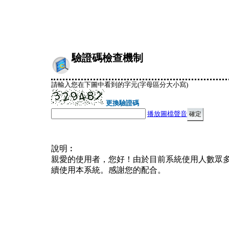
驗證碼檢查機制
請輸入您在下圖中看到的字元(字母區分大小寫)
更換驗證碼
播放圖檔聲音
說明︰
親愛的使用者，您好！由於目前系統使用人數眾
續使用本系統。感謝您的配合。