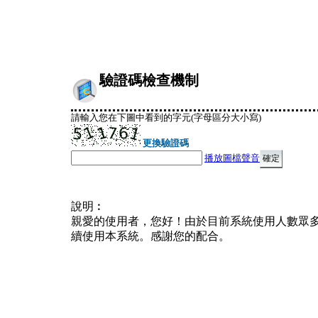
驗證碼檢查機制
請輸入您在下圖中看到的字元(字母區分大小寫)
更換驗證碼
播放圖檔聲音
說明︰
親愛的使用者，您好！由於目前系統使用人數眾
續使用本系統。感謝您的配合。