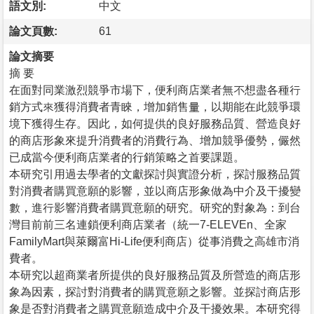
語文別:
中文
論文頁數:
61
論文摘要
摘 要
在面對同業激烈競爭市場下，便利商店業者無不想盡各種行
銷方式來獲得消費者青睞，增加銷售量，以期能在此競爭環
境下獲得生存。因此，如何提供的良好服務品質、營造良好
的商店形象來提升消費者的消費行為、增加競爭優勢，儼然
已成當今便利商店業者的行銷策略之首要課題。
本研究引用過去學者的文獻探討與實證分析，探討服務品質
對消費者購買意願的影響，並以商店形象做為中介及干擾變
數，進行影響消費者購買意願的研究。研究的對象為：到台
灣目前前三名連鎖便利商店業者（統一7-ELEVEn、全家
FamilyMart與萊爾富Hi-Life便利商店）從事消費之高雄市消
費者。
本研究以超商業者所提供的良好服務品質及所營造的商店形
象為因素，探討對消費者的購買意願之影響。並探討商店形
象是否對消費者之購買意願造成中介及干擾效果。本研究得