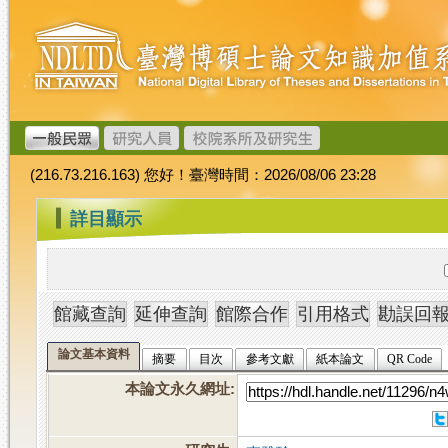
跳
臺
到
灣
主
博
要
碩
內
士
容
論
文
(216.73.216.163) 您好！臺灣時間：2026/08/06 23:28
加
值
:::
詳目顯示
系
統
論文基本資料
摘要
目次
參考文獻
紙本論文
QR Code
本論文永久網址
: