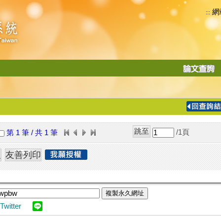
網
:::
功
能
切
換
導
覽
/1
頁
第 1 筆 / 共 1 筆
列
複製永久網址
Twitter