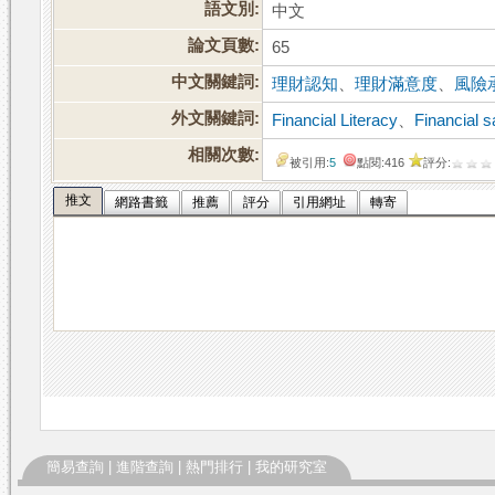
語文別:
中文
論文頁數:
65
中文關鍵詞:
理財認知
、
理財滿意度
、
風險
外文關鍵詞:
Financial Literacy
、
Financial s
相關次數:
被引用:
5
點閱:416
評分:
推文
網路書籤
推薦
評分
引用網址
轉寄
簡易查詢
|
進階查詢
|
熱門排行
|
我的研究室