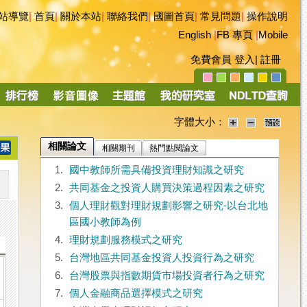
站導覽
|
首頁
|
關於本站
|
聯絡我們
|
國圖首頁
|
常見問題
|
操作說明
English
|
FB 專頁
|
Mobile
免費會員
登入
|
註冊
字體大小：
相關論文
相關期刊
熱門點閱論文
1.
國中教師所需具備投資理財知識之研究
2.
共同基金之投資人購買決策過程因素之研究
3.
個人理財觀對理財規劃影響之研究-以台北地
區國小教師為例
4.
理財規劃服務模式之研究
5.
台灣地區共同基金投資人投資行為之研究
6.
台灣股票與指數期貨市場投資者行為之研究
7.
個人金融商品選擇模式之研究