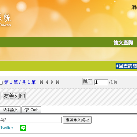
網
:::
功
能
切
換
導
覽
/1
頁
第 1 筆 / 共 1 筆
列
紙本論文
QR Code
複製永久網址
Twitter