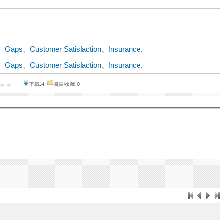
、
Gaps
、
Customer Satisfaction
、
Insurance.
、
Gaps
、
Customer Satisfaction
、
Insurance.
下載:4
書目收藏:0