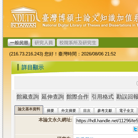
跳
臺
到
灣
主
博
要
碩
內
士
容
論
文
(216.73.216.243) 您好！臺灣時間：2026/08/06 21:52
加
值
:::
詳目顯示
系
統
論文基本資料
摘要
外文摘要
目次
參考文獻
電子全文
本論文永久網址
: