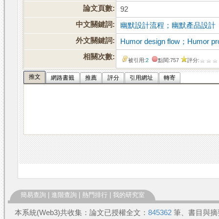
論文頁數:
92
中文關鍵詞:
幽默設計流程；幽默產品設計
外文關鍵詞:
Humor design flow；Humor pro
相關次數:
被引用:
2
點閱:757
評分:
推文
網路書籤
推薦
評分
引用網址
轉寄
簡易查詢
|
進階查詢
|
熱門排行
|
我的研究室
本系統(Web3)共收集：論文已授權全文：
845362
筆、書目與摘