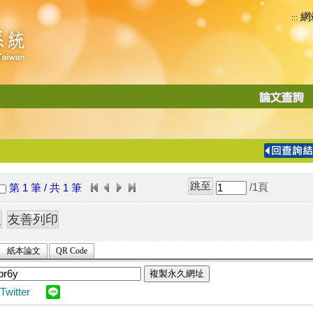
網
:::
功
能
切
換
導
覽
/1
頁
第 1 筆 / 共 1 筆
列
紙本論文
QR Code
複製永久網址
Twitter