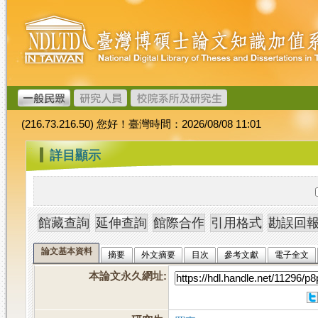
跳
臺
到
灣
主
博
要
碩
內
士
容
論
文
(216.73.216.50) 您好！臺灣時間：2026/08/08 11:01
加
值
:::
詳目顯示
系
統
論文基本資料
摘要
外文摘要
目次
參考文獻
電子全文
本論文永久網址
: