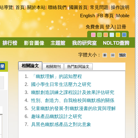
站導覽
|
首頁
|
關於本站
|
聯絡我們
|
國圖首頁
|
常見問題
|
操作說明
English
|
FB 專頁
|
Mobile
免費會員
登入
|
註冊
字體大小：
相關論文
相關期刊
熱門點閱論文
1.
「幽默理解」的認知歷程
2.
國小學生日常生活壓力之研究
3.
幽默創造訓練之課程設計及效果評估研究
4.
性別、創造力、自我檢校與幽默感的關係
5.
兒童幽默的發展-對幽默漫書的欣賞與理解
6.
趣味產品幽默設計之研究
7.
具黑色幽默感產品之對比意象