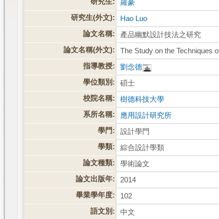
研究生:
羅豪
研究生(外文):
Hao Luo
論文名稱:
產品幽默設計技法之研究
論文名稱(外文):
The Study on the Techniques 
指導教授:
劉念德
學位類別:
碩士
校院名稱:
樹德科技大學
系所名稱:
應用設計研究所
學門:
設計學門
學類:
綜合設計學類
論文種類:
學術論文
論文出版年:
2014
畢業學年度:
102
語文別:
中文