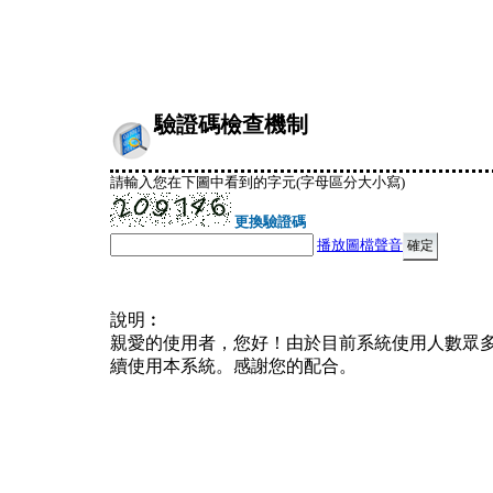
驗證碼檢查機制
請輸入您在下圖中看到的字元(字母區分大小寫)
更換驗證碼
播放圖檔聲音
說明︰
親愛的使用者，您好！由於目前系統使用人數眾
續使用本系統。感謝您的配合。