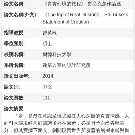
論文名稱:
《真實幻境的旅程》-史必克創作論述
論文名稱(外文):
《The trip of Real illusion》- Shi Bi-ke''s
Statement of Creation
指導教授:
曾英棟
學位類別:
碩士
校院名稱:
樹德科技大學
系所名稱:
建築與室內設計研究所
論文出版年:
2014
語文別:
中文
論文頁數:
111
論文摘要
「夢」是潛在意識呈現隱藏在人心深處的真實情感，人
面對大環境經常顧慮諸多外在因素，必須附予自己各種身
分，但其實摘下面具、剝開現實世界所覆蓋的層層束縛與枷