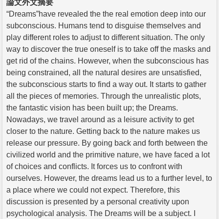
論文外文摘要
“Dreams”have revealed the the real emotion deep into our
subconscious. Humans tend to disguise themselves and
play different roles to adjust to different situation. The only
way to discover the true oneself is to take off the masks and
get rid of the chains. However, when the subconscious has
being constrained, all the natural desires are unsatisfied,
the subconscious starts to find a way out. It starts to gather
all the pieces of memories. Through the unrealistic plots,
the fantastic vision has been built up; the Dreams.
Nowadays, we travel around as a leisure activity to get
closer to the nature. Getting back to the nature makes us
release our pressure. By going back and forth between the
civilized world and the primitive nature, we have faced a lot
of choices and conflicts. It forces us to confront with
ourselves. However, the dreams lead us to a further level, to
a place where we could not expect. Therefore, this
discussion is presented by a personal creativity upon
psychological analysis. The Dreams will be a subject. I