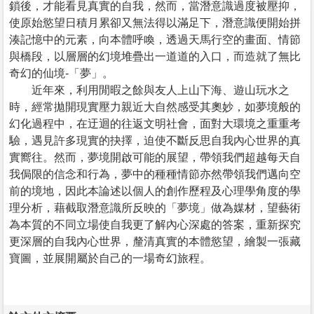
鎖後，才能看見真實的自我，然而，當潛意識過度被壓抑，
使原始慾望日積月累卻又無法得以滿足下，潛意識便開始拼
湊記憶中的元素，向本體呼喚，透過天馬行空的畫面、情節
與橋段，以層層的幻境堆疊出一道道的入口，而造就了無比
奇幻的仙境-「夢」。
近年來，利用閒暇之餘與友人上山下海、遊山玩水之
時，經常拋開現實壓力親近大自然感受其奧妙，如夢境般的
幻化過程中，在迂迴的往返文明社會，面對大環境之重重考
驗，遇見許多現實的抉擇，迫使不斷反思自我內心世界的真
實嚮往。然而，夢境開啟可能的展望，帶領我們超越每天自
我侷限的信念和行為，夢中的種種情節亦然帶領我們邁向空
前的境地，因此本論述以個人的創作歷程及心理學角度的學
理分析，藉截取潛意識所反映的「夢境」做為媒材，望藝術
為本質的不同立場使自我更了解內心深處的答案，重新探究
更深層的自我內心世界，釐清真實的本體慾望，繪製一張藏
寶圖，並展開屬於自己的一場奇幻旅程。