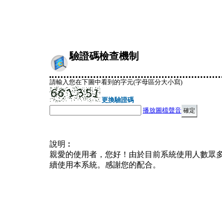
驗證碼檢查機制
請輸入您在下圖中看到的字元(字母區分大小寫)
更換驗證碼
播放圖檔聲音
說明︰
親愛的使用者，您好！由於目前系統使用人數眾
續使用本系統。感謝您的配合。