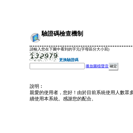
驗證碼檢查機制
請輸入您在下圖中看到的字元(字母區分大小寫)
更換驗證碼
播放圖檔聲音
說明︰
親愛的使用者，您好！由於目前系統使用人數眾
續使用本系統。感謝您的配合。