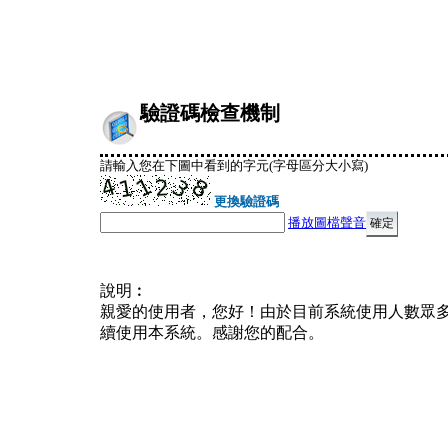
驗證碼檢查機制
請輸入您在下圖中看到的字元(字母區分大小寫)
更換驗證碼
播放圖檔聲音
說明︰
親愛的使用者，您好！由於目前系統使用人數眾
續使用本系統。感謝您的配合。