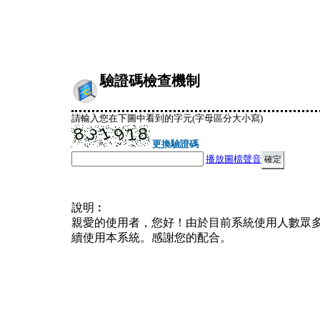
驗證碼檢查機制
請輸入您在下圖中看到的字元(字母區分大小寫)
更換驗證碼
播放圖檔聲音
說明︰
親愛的使用者，您好！由於目前系統使用人數眾
續使用本系統。感謝您的配合。