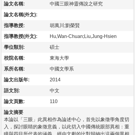
論文名稱:
中國三眼神靈傳說之研究
論文名稱(外文):
指導教授:
胡萬川;劉榮賢
指導教授(外文):
Hu,Wan-Chuan;Liu,Jung-Hsien
學位類別:
碩士
校院名稱:
東海大學
系所名稱:
中國文學系
論文出版年:
2014
語文別:
中文
論文頁數:
110
論文摘要
本論以「三眼」此異相作為論述中心，首先以象徵學角度切
入，探討眼睛的象徵意義，以此切入中國傳統眼部異相：重
瞳與四目所代表的涵義，經由文獻的比對歸納出這兩個異相