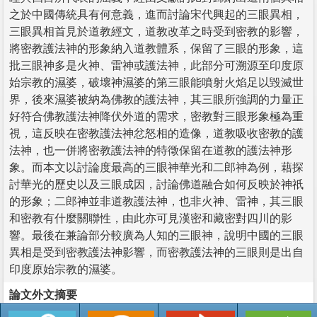
之於中國傳統具有何意義，進而討論宋代興起的三眼異相，
三眼異相首見於道教經文，道教改革之時受到密教的影響，
將密教護法神的形象納入道教體系，保留了三眼的形象，這
批三眼神多是火神、雷神或護法神，此部分可溯源至印度原
始宗教的濕婆，破壞神濕婆的第三眼能噴射火焰足以毀滅世
界，後來濕婆被納為佛教的護法神，其三眼所強調的力量正
好符合佛教護法神降伏外道的需求，密教對三眼形象極為重
視，這反映在密教護法神忿怒相的造像，道教吸收密教的護
法神，也一併將密教護法神的特徵保留在道教的護法神形
象。而本文以討論度最高的三眼神華光和二郎神為例，藉探
討華光的歷史以及三眼成因，討論佛道融合如何反映於神祇
的形象；二郎神並非道教護法神，也非火神、雷神，其三眼
和密教有什麼關聯性，由此亦可見漢密和藏密對四川的影
響。最後在兼論部分較廣為人知的三眼神，說明中國的三眼
異相是受到密教護法神影響，而密教護法神的三眼則是出自
印度原始宗教的濕婆。
論文外文摘要