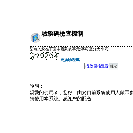
驗證碼檢查機制
請輸入您在下圖中看到的字元(字母區分大小寫)
更換驗證碼
播放圖檔聲音
說明︰
親愛的使用者，您好！由於目前系統使用人數眾
續使用本系統。感謝您的配合。