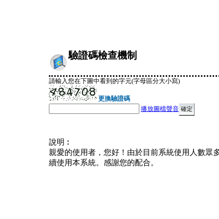
驗證碼檢查機制
請輸入您在下圖中看到的字元(字母區分大小寫)
更換驗證碼
播放圖檔聲音
說明︰
親愛的使用者，您好！由於目前系統使用人數眾
續使用本系統。感謝您的配合。