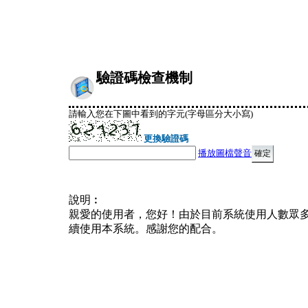
驗證碼檢查機制
請輸入您在下圖中看到的字元(字母區分大小寫)
更換驗證碼
播放圖檔聲音
說明︰
親愛的使用者，您好！由於目前系統使用人數眾
續使用本系統。感謝您的配合。