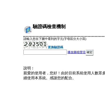
驗證碼檢查機制
請輸入您在下圖中看到的字元(字母區分大小寫)
更換驗證碼
播放圖檔聲音
說明︰
親愛的使用者，您好！由於目前系統使用人數眾
續使用本系統。感謝您的配合。