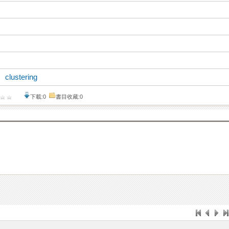
、
clustering
下載:0
書目收藏:0