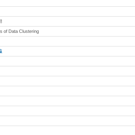
群
ns of Data Clustering
瀛