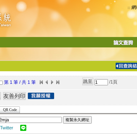
網
:::
功
能
切
換
導
覽
/1
頁
第 1 筆 / 共 1 筆
列
QR Code
複製永久網址
Twitter