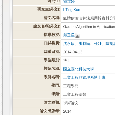
研究生:
郭宜婷
研究生(外文):
I-Ting Kuo
論文名稱:
氣體伊藤演算法應用於資料分
論文名稱(外文):
Gas Ito Algorithm in Applicatio
指導教授:
邱垂昱
口試委員:
沈永康
、
洪叔民
、
杜壯
、
陳凱
口試日期:
2014-04-13
學位類別:
博士
校院名稱:
國立臺北科技大學
系所名稱:
工業工程與管理系博士班
學門:
工程學門
學類:
工業工程學類
論文種類:
學術論文
論文出版年:
2014