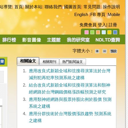
站導覽
|
首頁
|
關於本站
|
聯絡我們
|
國圖首頁
|
常見問題
|
操作說明
English
|
FB 專頁
|
Mobile
免費會員
登入
|
註冊
字體大小：
相關論文
相關期刊
熱門點閱論文
1.
應用改良式新穎全域和弦搜尋演算法於台灣
減刑犯再犯率預測系統之建構
2.
結合改良式新穎全域和弦搜尋演算法和類神
經網路於台灣鋼鐵價格漲跌幅預測之研究
3.
應用類神經網路與股票持股比例於股價 預測
系統之建構
4.
應用分群技術於台灣股價漲跌趨勢 預測系統
之建構