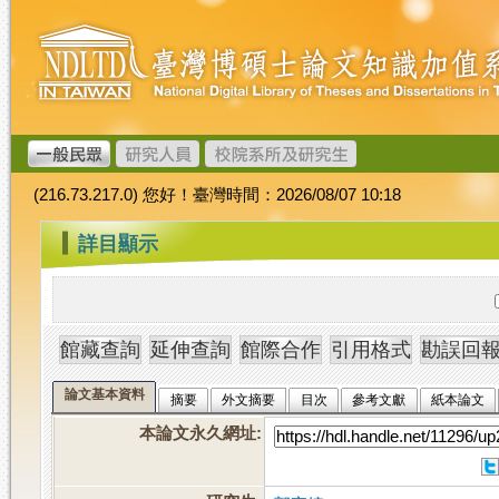
跳
臺
到
灣
主
博
要
碩
內
士
容
論
文
(216.73.217.0) 您好！臺灣時間：2026/08/07 10:18
加
值
:::
詳目顯示
系
統
論文基本資料
摘要
外文摘要
目次
參考文獻
紙本論文
本論文永久網址
: