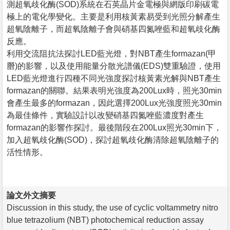
測超氧歧化酶(SOD)系統在石英晶片金電極與網版印刷碳電
極上的電化學變化。主要是利用核黃素易受到光照分解產生
超氧陰離子，而超氧陰離子會與硝基四氮唑藍和超氧歧化酶
反應。
利用交流阻抗法探討LED藍光燈，對NBT產生formazan(甲
䐶)的影響，以及使用能量分散光譜儀(EDS)雙重驗證，使用
LED藍光燈進行四種不同光強度探討核黃素光解與NBT產生
formazan的關聯。結果表明光強度為200Lux時，照光30min
會產生最多的formazan，因此選擇200Lux光強度照光30min
為最佳條件，實驗設計以改變硝基四氮唑藍濃度對產生
formazan的影響作探討。最後階段在200Lux照光30min下，
加入超氧歧化酶(SOD)，探討超氧歧化酶清除超氧陰離子的
活性情形。
論文外文摘要
Discussion in this study, the use of cyclic voltammetry nitro
blue tetrazolium (NBT) photochemical reduction assay