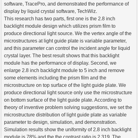
software, TracePro, and demonstrated the performance of
display by liquid crystal software, TechWiz.
This research has two parts, first one is the 2.8 inch
backlight module design which utilizes prism film to
produce directional light source. We the vertex angle of the
microstructures at light guide plate is variable parameter,
and this parameter can control the incident angle for liquid
crystal layer. The best result shows that this backlight
module has the performance of display. Second, we
enlarge 2.8 inch backlight module to 5 inch and remove
some elements including the prism film and the
microstructure on top surface of the light guide plate. We
produce directional light source only use the microstructure
on bottom surface of the light guide plate. According to
theory of inventive problem solving suggestions, we set the
microstructure distribution of light guide plate as variable
parameter to design, simulation, and demonstration.
Simulation results show the uniformity of 2.8 inch backlight
module is 78% and the the contrast ratio is 2,319. The