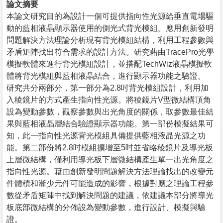
論文摘要
本論文研究目的為設計一個可提供指向性光源給垂直電場驅
動的藍相液晶顯示器使用的側光式背光模組。應用創新發明
問題解決方法理論分析現有背光模組結構，利用工程參數與
矛盾矩陣找出符合需求的設計方法。研究藉由TracePro光學
模擬軟體來進行背光模組設計，並搭配TechWiz液晶模擬軟
體將背光模組與藍相液晶結合，進行顯示器功能之驗證。
研究共分兩部分，第一部分為2.8吋背光模組設計，利用加
入稜鏡片的方式產生指向性光源。將稜鏡片V型微結構頂角
設為變動參數，觀察參數與出光角度的關係，取參數最佳結
果與藍相液晶層結合驗證顯示器功能。第一部份模擬結果可
知，此一指向性光源背光模組具備提供藍相液晶光源之功
能。第二部份將2.8吋模組擴增至5吋並省略稜鏡片及導光板
上層微結構，僅利用導光板下層微結構產生單一出光角度之
指向性光源。藉由創新發明問題解決方法理論找出的改變元
件體積和漸少元件可能造成的影響，根據對應之理論工程參
數從矛盾矩陣中找到解決問題的建議，依建議本部分將導光
板底部微結構的分佈設為變動參數，進行設計、模擬與驗
證。