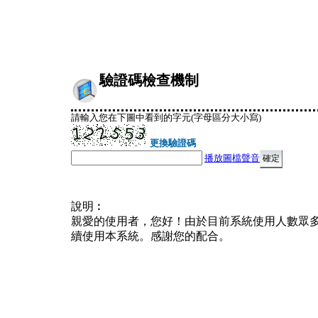
驗證碼檢查機制
請輸入您在下圖中看到的字元(字母區分大小寫)
更換驗證碼
播放圖檔聲音
說明︰
親愛的使用者，您好！由於目前系統使用人數眾
續使用本系統。感謝您的配合。