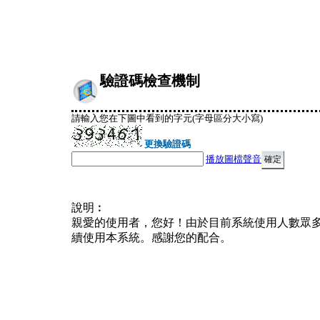
驗證碼檢查機制
請輸入您在下圖中看到的字元(字母區分大小寫)
更換驗證碼
播放圖檔聲音
說明︰
親愛的使用者，您好！由於目前系統使用人數眾
續使用本系統。感謝您的配合。