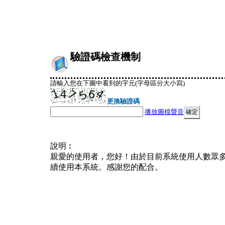
驗證碼檢查機制
請輸入您在下圖中看到的字元(字母區分大小寫)
更換驗證碼
播放圖檔聲音
說明︰
親愛的使用者，您好！由於目前系統使用人數眾
續使用本系統。感謝您的配合。