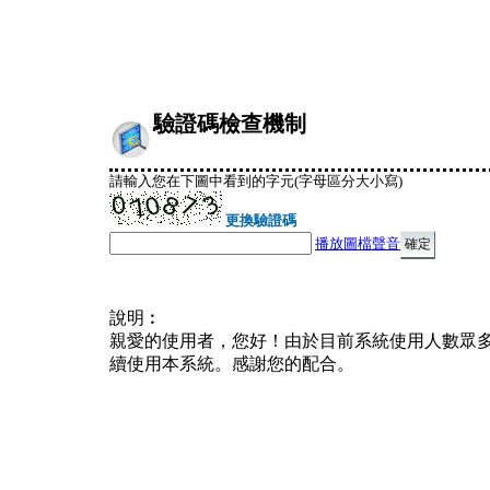
驗證碼檢查機制
請輸入您在下圖中看到的字元(字母區分大小寫)
更換驗證碼
播放圖檔聲音
說明︰
親愛的使用者，您好！由於目前系統使用人數眾
續使用本系統。感謝您的配合。