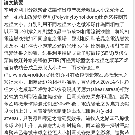
論文摘要
本研究利用分散聚合法製作出球型微米粒徑大小之聚苯乙
烯，並藉由改變穩定劑(Polyvinylpyrrolidone)比例來控制其
粒徑大小。分別利用不同粒徑大小之微米球作為固相粒子，
以不同比例摻入相列型液晶中製成均相電流變液體。將均相
電流變液施加不同強度之電場，觀測相列型液晶之電流變效
果及不同粒徑大小聚苯乙烯微米球以不同比例摻入後對其電
流變效果之影響。結果利用掃描式電子顯微鏡(SEM)及傅立
葉轉換紅外線光譜儀(FTIR)可證實球型微米粒徑之聚苯乙烯
確有成功合成且形狀大小均一，而改變穩定劑
(Polyvinylpyrrolidone)比例亦可有效控制聚苯乙烯微米球之
粒徑大小。相較於純的相列型液晶，首先摻入20wt%不同粒
徑大小之聚苯乙烯微米球後發現其剪應力(shear stress)相對
於純的向列型液晶並無改變，且電流變效果亦不明顯。當聚
苯乙烯微米球摻混比例達30wt%後，電流變液之剪應力及黏
度大幅上升，且電流變流體開始出現屈服應力(yield
stress)，具明顯且穩定之電流變效果。隨摻入之聚苯乙烯微
米球比例上升，其剪應力亦相對提高。而本篇另一探討重點
為聚苯乙烯微米球之粒徑大小對電流變效果之影響。隨聚苯