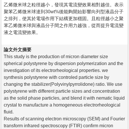
乙烯微米球之粒徑越小，發現其電流變效果相對越佳。表示
聚苯乙烯微米球達到30wt%後能夠開始影響向列型液晶分子
之排列，使其於電場作用下結構更加穩固。且粒徑越小之聚
苯乙烯微米球與液晶分子間之作用力越強，從而提升電流變
液之電流變效果。
論文外文摘要
This study is the production of micron diameter size
spherical polystyrene by dispersion polymerization and the
investigation of its electrorheological properties. we
synthesis polystyrene with controled particle size by
changing the stabilizer(Polyvinylpyrrolidone) ratio. We use
polystyrene with different particle sizes and concentration
as the solid phase particles, and blend it with nematic liquid
crystal to manufacture a homogeneous electrorheological
fluid.
Results of scanning electron microscopy (SEM) and Fourier
transform infrared spectroscopy (FTIR) confirm micron