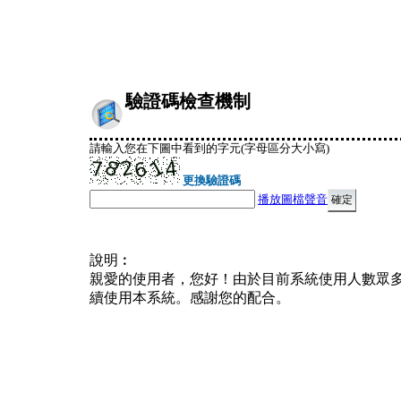
驗證碼檢查機制
請輸入您在下圖中看到的字元(字母區分大小寫)
更換驗證碼
播放圖檔聲音
說明︰
親愛的使用者，您好！由於目前系統使用人數眾
續使用本系統。感謝您的配合。