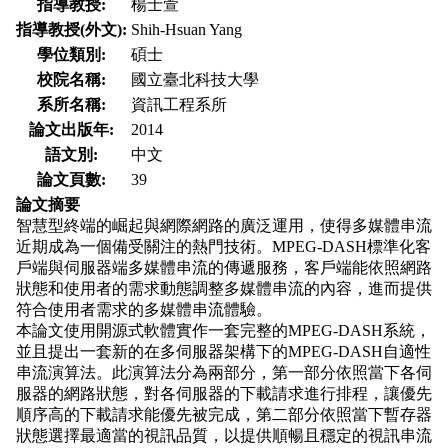
指導教授:
楊士萱
指導教授(外文):
Shih-Hsuan Yang
學位類別:
碩士
校院名稱:
國立臺北科技大學
系所名稱:
資訊工程系所
論文出版年:
2014
語文別:
中文
論文頁數:
39
論文摘要
智慧型終端的崛起與網際網路的廣泛運用，使得多媒體串流
近期成為一個備受關注的熱門技術。MPEG-DASH標準化客
戶端與伺服器端多媒體串流的傳遞服務，客戶端能依照網路
狀態和使用者的需求動態調整多媒體串流的內容，進而提供
符合使用者需求的多媒體串流體驗。
本論文使用開源式軟體實作一套完整的MPEG-DASH系統，
並且提出一套新的在多伺服器架構下的MPEG-DASH自適性
串流演算法。此演算法分為兩部分，第一部分依照當下各伺
服器的網路狀態，對各伺服器的下載請求進行排程，讓優先
順序高的下載請求能優先被完成，第二部分依照當下暫存器
狀態選擇最適當的視訊品質，以提供順暢且穩定的視訊串流