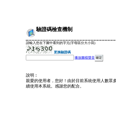
驗證碼檢查機制
請輸入您在下圖中看到的字元(字母區分大小寫)
更換驗證碼
播放圖檔聲音
說明︰
親愛的使用者，您好！由於目前系統使用人數眾
續使用本系統。感謝您的配合。